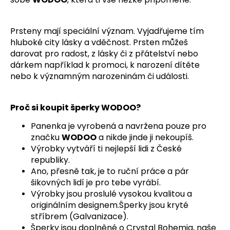
a
j
Prsteny mají speciální význam. Vyjadřujeme tím
í
hluboké city lásky a vděčnost. Prsten můžeš
t
darovat pro radost, z lásky či z přátelství nebo
?
dárkem například k promoci, k narození dítěte
nebo k významným narozeninám či události.
Proč si koupit šperky WODOO?
HLEDAT
Panenka je vyrobená a navržena pouze pro
značku
WODOO
a nikde jinde ji nekoupíš.
Výrobky vytváří ti nejlepší lidi z České
republiky.
Ano, přesně tak, je to ruční práce a pár
šikovných lidí je pro tebe vyrábí.
Výrobky jsou proslulé vysokou kvalitou a
originálním designem.Šperky jsou kryté
stříbrem (Galvanizace).
Šperky jsou doplněné o Crystal Bohemia, naše