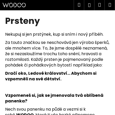
K
Přejít
Hledat
Náku
M
Přihlášen
na
o
obsah
Zpět
Zpět
košík
š
Prsteny
í
C
k
o
Nekupuj si jen prstýnek, kup si sním i nový příběh.
p
Za touto značkou se neschovává jen výroba šperků,
o
ale mnohem více. To, že jsme dospělé neznamená,
t
že si nezasloužíme trochu toho snění, hravosti a
roztomilosti. Každý prsten je pojmenovaný podle
ř
pohádek či pohádkových bytostí například jako:
e
Dračí oko, Ledové království... Abychom si
b
vzpomněli na své dětství.
u
j
e
Vzpomeneš si, jak se jmenovala tvá oblíbená
t
panenka?
e
Nech svou panenku na půdě a vezmi si k
n
sobě
WODOO
, která ti vše hezké připomene.