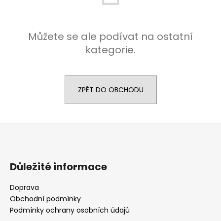
Můžete se ale podívat na ostatní
kategorie.
ZPĚT DO OBCHODU
Z
á
p
a
Důležité informace
t
Doprava
í
Obchodní podmínky
Podmínky ochrany osobních údajů