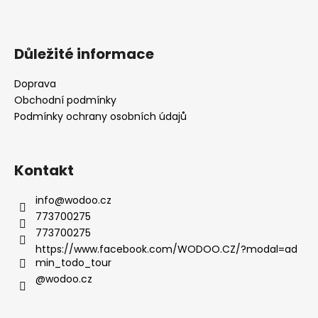
á
p
a
Důležité informace
t
Doprava
í
Obchodní podmínky
Podmínky ochrany osobních údajů
Kontakt
info
@
wodoo.cz
773700275
773700275
https://www.facebook.com/WODOO.CZ/?modal=ad
min_todo_tour
@wodoo.cz