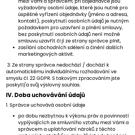
mezi Vámi a správcem; při objednávce jsou
vyžadovány osobní údaje, které jsou nutné pro
úspěšné vyřízení objednávky (jméno a adresa,
kontakt), poskytnutí osobních údajů je nutným
požadavkem pro uzavření a plnění smlouvy,
bez poskytnutí osobních údajů není možné
smlouvu uzavřít či jí ze strany správce plnit,
zasílání obchodních sdělení a činění dalších
marketingových aktivit.
3. Ze strany správce nedochází / dochází k
automatickému individuálnímu rozhodování ve
smyslu čl. 22 GDPR. S takovým zpracováním jste
poskytl/a svůj výslovný souhlas.
IV.
Doba uchovávání údajů
1. Správce uchovává osobní údaje
po dobu nezbytnou k výkonu práv a povinností
vyplývajících ze smluvního vztahu mezi Vámi a
správcem a uplatňování nároků z těchto