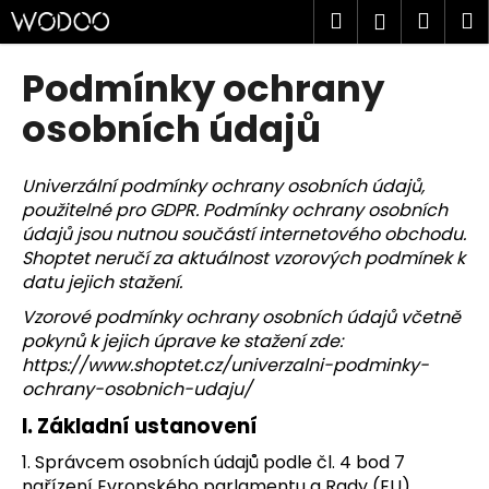
K
Přejít
Hledat
Náku
M
Přihlášen
na
o
obsah
Zpět
Zpět
košík
š
Podmínky ochrany
í
C
osobních údajů
k
o
p
Univerzální podmínky ochrany osobních údajů,
o
použitelné pro GDPR. Podmínky ochrany osobních
t
údajů jsou nutnou součástí internetového obchodu.
ř
Shoptet neručí za aktuálnost vzorových podmínek k
datu jejich stažení.
e
b
Vzorové podmínky ochrany osobních údajů včetně
pokynů k jejich úprave ke stažení zde:
u
https://www.shoptet.cz/univerzalni-podminky-
j
ochrany-osobnich-udaju/
e
I.
Základní ustanovení
t
e
1. Správcem osobních údajů podle čl. 4 bod 7
n
nařízení Evropského parlamentu a Rady (EU)