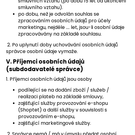
smluvních vztahů (po dobu 15 let od ukončení
smluvního vztahu).
po dobu, než je odvolán souhlas se
zpracováním osobních údajů pro účely
marketingu, nejdéle …. let, jsou-li osobní údaje
zpracovávány na základě souhlasu.
2. Po uplynutí doby uchovávání osobních údajů
správce osobní údaje vymaže.
V.
Příjemci osobních údajů
(subdodavatelé správce)
1. Příjemci osobních údajů jsou osoby
podílející se na dodání zboží / služeb /
realizaci plateb na základě smlouvy,
zajišťující služby provozování e-shopu
(Shoptet) a další služby v souvislosti s
provozováním e-shopu,
zajišťující marketingové služby.
2. Správce nemá / má v úmyslu předat osobní