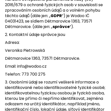
2016/679 o ochraně fyzických osob v souvislosti se
a
zpracováním osobních údajů a o volném pohybu
j
těchto údajů (dále jen: „
GDPR
”) je Wodoo IČ
í
04031423, se sídlem Dětmarovice 1363, 73571
t
Dětmarovice. (dále jen: „
správce
“).
?
2. Kontaktní údaje správce jsou
Adresa:
Veronika Pietrowská
HLEDAT
Dětmarovice 1363, 73571 Dětmarovice.
Email: info@wodoo.cz
Telefon: 773 700 275
3. Osobními údaji se rozumí veškeré informace o
identifikované nebo identifikovatelné fyzické osobě;
identifikovatelnou fyzickou osobou je fyzická osoba,
kterou lze přímo či nepřímo identifikovat, zejména
odkazem na určitý identifikátor, například jméno,
identifikační číslo, lokační údaje, síťový identifikátor